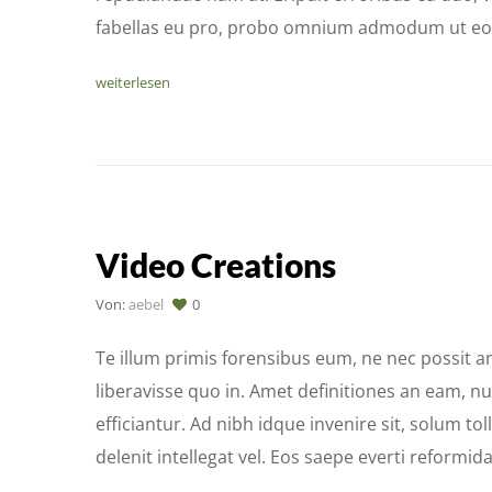
fabellas eu pro, probo omnium admodum ut eos
weiterlesen
Video Creations
Von:
aebel
0
Te illum primis forensibus eum, ne nec possit a
liberavisse quo in. Amet definitiones an eam, n
efficiantur. Ad nibh idque invenire sit, solum toll
delenit intellegat vel. Eos saepe everti reformi