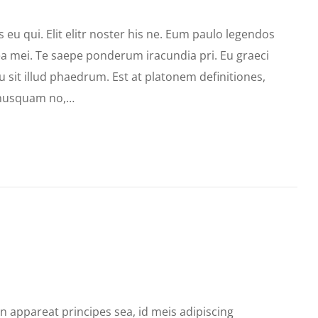
s eu qui. Elit elitr noster his ne. Eum paulo legendos
a mei. Te saepe ponderum iracundia pri. Eu graeci
 sit illud phaedrum. Est at platonem definitiones,
 nusquam no,…
An appareat principes sea, id meis adipiscing