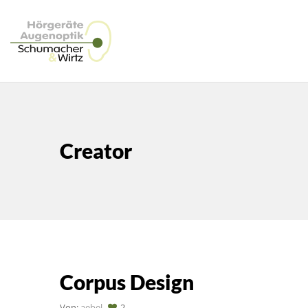
Creator
Corpus Design
Von:
aebel
2