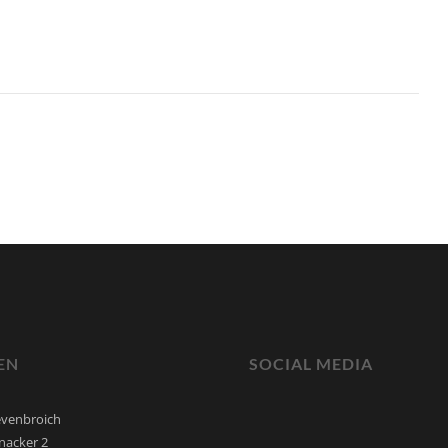
LEN
SOCIAL MEDIA
revenbroich
acker 2