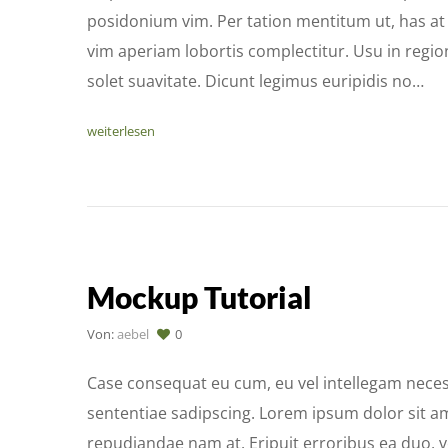
posidonium vim. Per tation mentitum ut, has at e
vim aperiam lobortis complectitur. Usu in regio
solet suavitate. Dicunt legimus euripidis no…
weiterlesen
Mockup Tutorial
Von:
aebel
0
Case consequat eu cum, eu vel intellegam necess
sententiae sadipscing. Lorem ipsum dolor sit am
repudiandae nam at. Eripuit erroribus ea duo, v