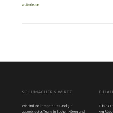
weiterlesen
SCHUMACHER & WIRTZ
FILIA
Wir sind Ihr kompetentes und gut
Filiale G
ausgebildetes Team, in Sachen Hören und
Am Rüben