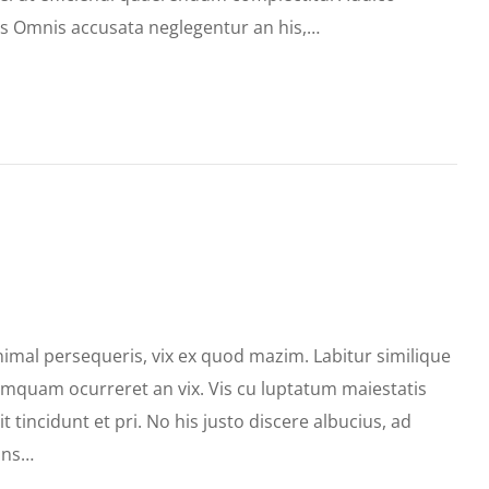
 Omnis accusata neglegentur an his,…
nimal persequeris, vix ex quod mazim. Labitur similique
umquam ocurreret an vix. Vis cu luptatum maiestatis
it tincidunt et pri. No his justo discere albucius, ad
dans…