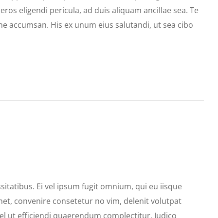
ros eligendi pericula, ad duis aliquam ancillae sea. Te
ne accumsan. His ex unum eius salutandi, ut sea cibo
itatibus. Ei vel ipsum fugit omnium, qui eu iisque
et, convenire consetetur no vim, delenit volutpat
el ut efficiendi quaerendum complectitur. Iudico