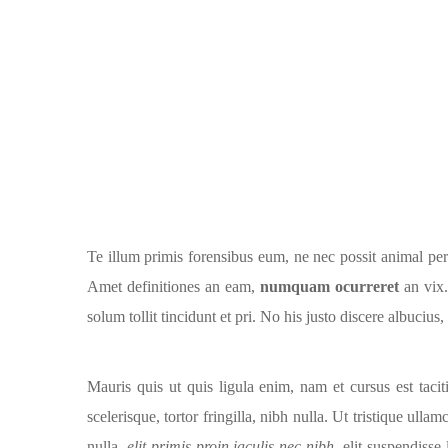
Te illum primis forensibus eum, ne nec possit animal per
Amet definitiones an eam,
numquam ocurreret
an vix.
solum tollit tincidunt et pri. No his justo discere albucius, 
Mauris quis ut quis ligula enim, nam et cursus est tacit
scelerisque, tortor fringilla, nibh nulla. Ut tristique ull
nulla,
elit primis proin iaculis nec nibh
, elit suspendiss