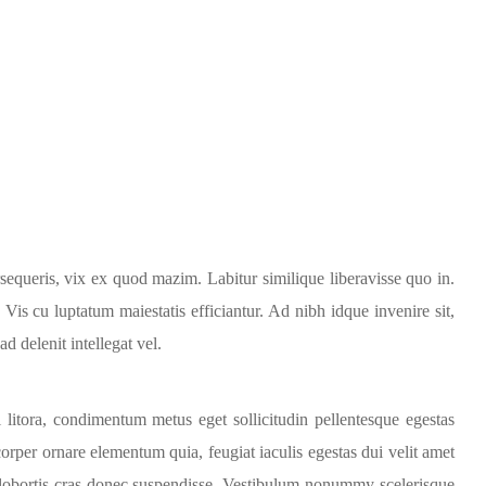
sequeris, vix ex quod mazim. Labitur similique liberavisse quo in.
 Vis cu luptatum maiestatis efficiantur. Ad nibh idque invenire sit,
ad delenit intellegat vel.
i litora, condimentum metus eget sollicitudin pellentesque egestas
amcorper ornare elementum quia, feugiat iaculis egestas dui velit amet
e lobortis cras donec suspendisse. Vestibulum nonummy scelerisque