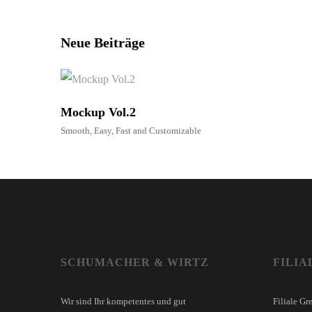
Neue Beiträge
Mockup Vol.2
Smooth, Easy, Fast and Customizable
SCHUMACHER & WIRTZ
FILIA
Wir sind Ihr kompetentes und gut
Filiale Gr