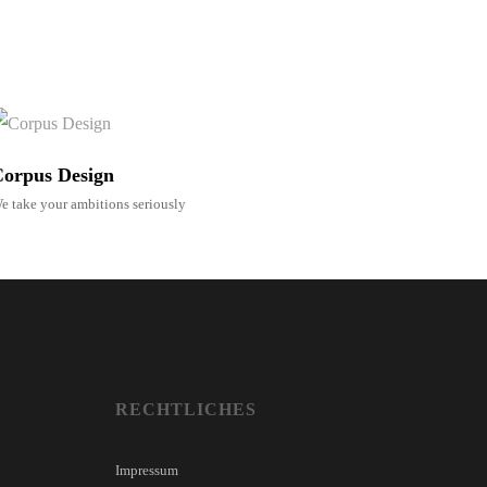
orpus Design
e take your ambitions seriously
RECHTLICHES
Impressum