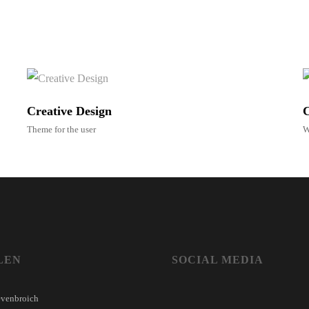
Creative Design
C
Theme for the user
W
LEN
SOCIAL MEDIA
evenbroich